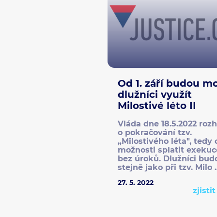
Od 1. září budou m
dlužníci využít
Milostivé léto II
Vláda dne 18.5.2022 roz
o pokračování tzv.
„Milostivého léta", tedy 
možnosti splatit exekuc
bez úroků. Dlužníci bud
stejně jako při tzv. Milo ..
27. 5. 2022
zjisti