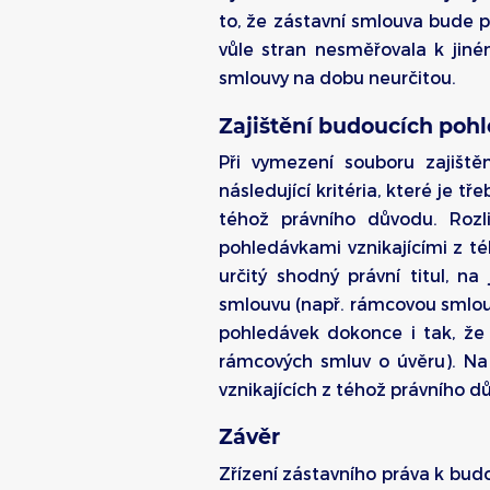
to, že zástavní smlouva bude pr
vůle stran nesměřovala k jin
smlouvy na dobu neurčitou.
Zajištění budoucích pohl
Při vymezení souboru zajiště
následující kritéria, které je tř
téhož právního důvodu. Rozli
pohledávkami vznikajícími z té
určitý shodný právní titul, na
smlouvu (např. rámcovou smlou
pohledávek dokonce i tak, že 
rámcových smluv o úvěru). Na 
vznikajících z téhož právního 
Závěr
Zřízení zástavního práva k bu