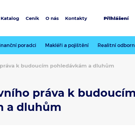
Katalog
Ceník
O nás
Kontakty
Přihlášení
inanční poradci
Makléři a pojištění
Realitní odborn
o práva k budoucím pohledávkám a dluhům
avního práva k budoucí
m a dluhům