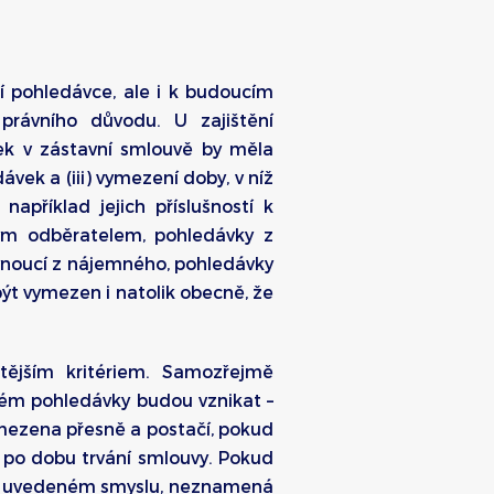
cí pohledávce, ale i k budoucím
rávního důvodu. U zajištění
vek v zástavní smlouvě by měla
vek a (iii) vymezení doby, v níž
příklad jejich příslušností k
tým odběratelem, pohledávky z
ynoucí z nájemného, pohledávky
ýt vymezen i natolik obecně, že
itějším kritériem. Samozřejmě
rém pohledávky budou vznikat –
ymezena přesně a postačí, pokud
é po dobu trvání smlouvy. Pokud
ora uvedeném smyslu, neznamená