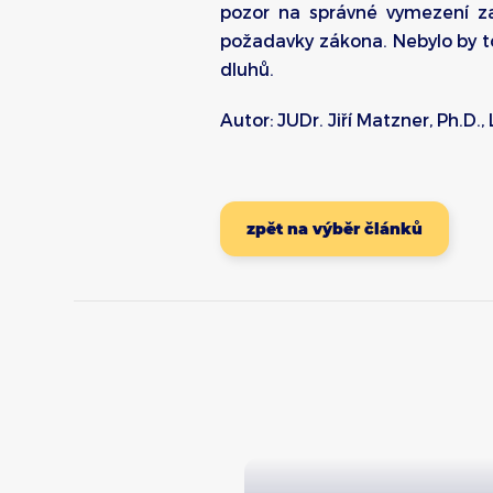
pozor na správné vymezení za
požadavky zákona. Nebylo by t
dluhů.
Autor: JUDr. Jiří Matzner, Ph.D., 
zpět na výběr článků