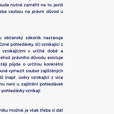
bude nutné zaměřit na to, jestli
řeba vazbou na právní důvod u
du občanský zákoník nastavuje
ůzné pohledávky, (ii) vznikající z
 vznikajícími v určité době a
 téhož právního důvodu existuje
stěji půjde o určitou konkrétní
uvě vymezit soubor zajištěných
(např. úvěry vznikající z více
hu není u zajištění pohledávek
 pohledávky vznikají.
ku možné, je však třeba si dát