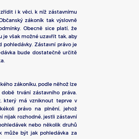
ídit i k věci, k níž zástavnímu
 Občanský zákoník tak výslovně
odmínky. Obecně sice platí, že
u je však možné uzavřít tak, aby
d pohledávky. Zástavní právo je
edávka bude dostatečně určitě
ka.
kého zákoníku, podle něhož lze
v době trvání zástavního práva.
, který má vzniknout teprve v
ékoli právo na plnění, jehož
 nijak rozhodné, jestli zástavní
 pohledávek nebo několik druhů
pak může být jak pohledávka za