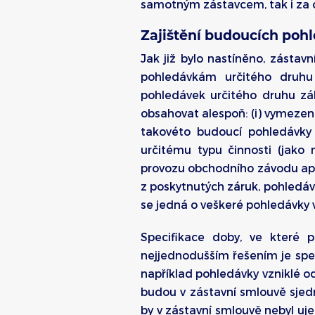
samotným zástavcem, tak i za o
Zajištění budoucích poh
Jak již bylo nastíněno, zástav
pohledávkám určitého druhu
pohledávek určitého druhu zák
obsahovat alespoň: (i) vymezení
takovéto budoucí pohledávky 
určitému typu činnosti (jako
provozu obchodního závodu apo
z poskytnutých záruk, pohledáv
se jedná o veškeré pohledávky 
Specifikace doby, ve které p
nejjednodušším řešením je spe
například pohledávky vzniklé od
budou v zástavní smlouvě sjedn
by v zástavní smlouvě nebyl u