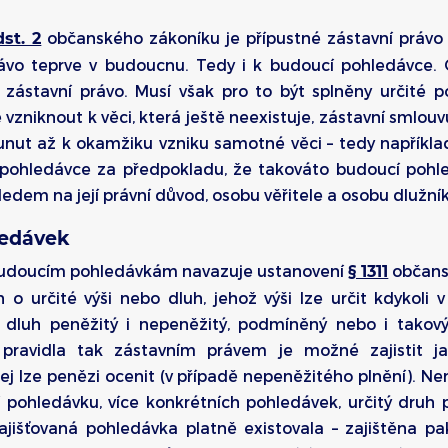
občanského zákoníku je přípustné zástavní právo zř
dst. 2
rávo teprve v budoucnu. Tedy i k budoucí pohledávce.
í zástavní právo. Musí však pro to být splněny určité p
vzniknout k věci, která ještě neexistuje, zástavní smlouv
unut až k okamžiku vzniku samotné věci – tedy napříkla
í pohledávce za předpokladu, že takováto budoucí pohl
ledem na její právní důvod, osobu věřitele a osobu dlužní
ledávek
 budoucím pohledávkám navazuje ustanovení
občans
§ 1311
 o určité výši nebo dluh, jehož výši lze určit kdykoli 
t dluh peněžitý i nepeněžitý, podmíněný nebo i takový
ravidla tak zástavním právem je možné zajistit jak
 lze penězi ocenit (v případě nepeněžitého plnění). Není
ní pohledávku, více konkrétních pohledávek, určitý druh
zajišťovaná pohledávka platně existovala – zajištěna 