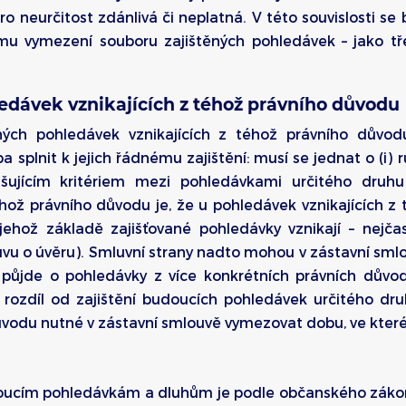
o neurčitost zdánlivá či neplatná. V této souvislosti se 
ému vymezení souboru zajištěných pohledávek – jako t
edávek vznikajících z téhož právního důvodu
ných pohledávek vznikajících z téhož právního důvo
eba splnit k jejich řádnému zajištění: musí se jednat o (i) r
šujícím kritériem mezi pohledávkami určitého druhu
hož právního důvodu je, že u pohledávek vznikajících z
 jehož základě zajišťované pohledávky vznikají – nejča
vu o úvěru). Smluvní strany nadto mohou v zástavní smlo
půjde o pohledávky z více konkrétních právních důvodů 
rozdíl od zajištění budoucích pohledávek určitého dru
důvodu nutné v zástavní smlouvě vymezovat dobu, ve které
doucím pohledávkám a dluhům je podle občanského zákoní