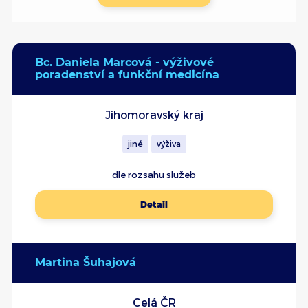
Bc. Daniela Marcová - výživové
poradenství a funkční medicína
Jihomoravský kraj
jiné
výživa
dle rozsahu služeb
Detail
Martina Šuhajová
Celá ČR