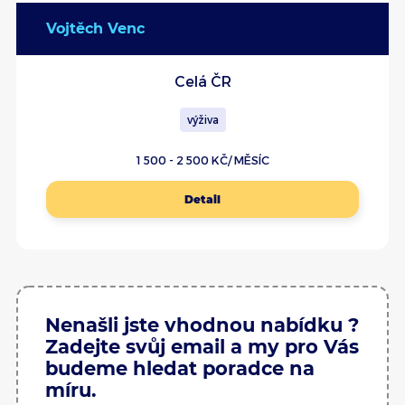
Vojtěch Venc
Celá ČR
výživa
1 500 - 2 500 KČ/ MĚSÍC
Detail
Nenašli jste vhodnou nabídku ?
Zadejte svůj email a my pro Vás
budeme hledat poradce na
míru.