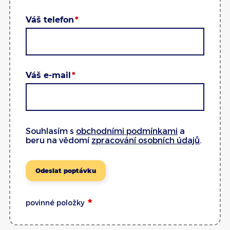
Váš telefon
Váš e-mail
Souhlasím s
obchodními podmínkami
a
beru na vědomí
zpracování osobních údajů
.
Odeslat poptávku
povinné položky