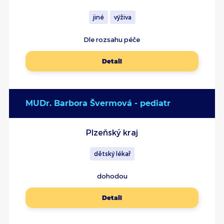
jiné
výživa
Dle rozsahu péče
Detail
MUDr. Barbora Švermová - pediatr
Plzeňský kraj
dětský lékař
dohodou
Detail