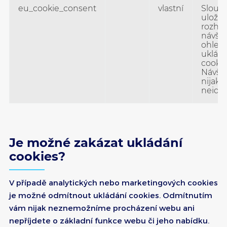
eu_cookie_consent
vlastní
Slouží
uložen
rozho
návště
ohled
ukládá
cookie
Návšt
nijak
neiden
Je možné zakázat ukládání
cookies?
V případě analytických nebo marketingových cookies
je možné odmítnout ukládání cookies. Odmítnutím
vám nijak neznemožníme procházení webu ani
nepříjdete o základní funkce webu či jeho nabídku.