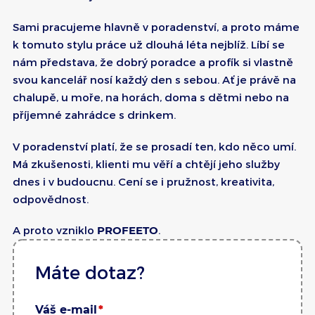
Sami pracujeme hlavně v poradenství, a proto máme
k tomuto stylu práce už dlouhá léta nejblíž. Líbí se
nám představa, že dobrý poradce a profík si vlastně
svou kancelář nosí každý den s sebou. Ať je právě na
chalupě, u moře, na horách, doma s dětmi nebo na
příjemné zahrádce s drinkem.
V poradenství platí, že se prosadí ten, kdo něco umí.
Má zkušenosti, klienti mu věří a chtějí jeho služby
dnes i v budoucnu. Cení se i pružnost, kreativita,
odpovědnost.
A proto vzniklo
PROFEETO
.
Máte dotaz?
Váš e-mail