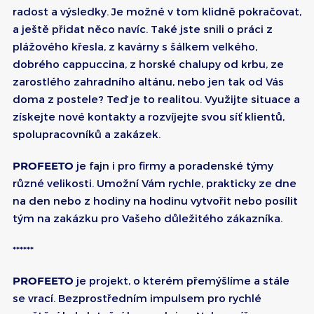
radost a výsledky. Je možné v tom klidně pokračovat,
a ještě přidat něco navíc. Také jste snili o práci z
plážového křesla, z kavárny s šálkem velkého,
dobrého cappuccina, z horské chalupy od krbu, ze
zarostlého zahradního altánu, nebo jen tak od Vás
doma z postele? Teď je to realitou. Využijte situace a
získejte nové kontakty a rozvíjejte svou síť klientů,
spolupracovníků a zakázek.
PROFEETO
je fajn i pro firmy a poradenské týmy
různé velikosti. Umožní Vám rychle, prakticky ze dne
na den nebo z hodiny na hodinu vytvořit nebo posílit
tým na zakázku pro Vašeho důležitého zákazníka.
******
PROFEETO
je projekt, o kterém přemýšlíme a stále
se vrací. Bezprostředním impulsem pro rychlé