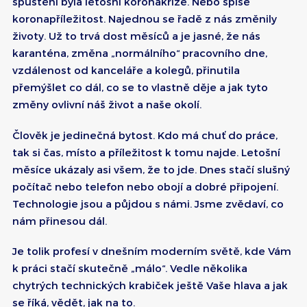
spuštění byla letošní koronakrize. Nebo spíše
koronapříležitost. Najednou se řadě z nás změnily
životy. Už to trvá dost měsíců a je jasné, že nás
karanténa, změna „normálního“ pracovního dne,
vzdálenost od kanceláře a kolegů, přinutila
přemýšlet co dál, co se to vlastně děje a jak tyto
změny ovlivní náš život a naše okolí.
Člověk je jedinečná bytost. Kdo má chuť do práce,
tak si čas, místo a příležitost k tomu najde. Letošní
měsíce ukázaly asi všem, že to jde. Dnes stačí slušný
počítač nebo telefon nebo obojí a dobré připojení.
Technologie jsou a půjdou s námi. Jsme zvědaví, co
nám přinesou dál.
Je tolik profesí v dnešním moderním světě, kde Vám
k práci stačí skutečně „málo“. Vedle několika
chytrých technických krabiček ještě Vaše hlava a jak
se říká, vědět, jak na to.