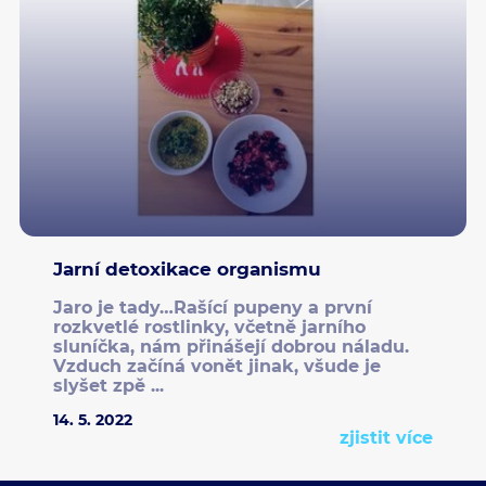
Jarní detoxikace organismu
Jaro je tady…Rašící pupeny a první
rozkvetlé rostlinky, včetně jarního
sluníčka, nám přinášejí dobrou náladu.
Vzduch začíná vonět jinak, všude je
slyšet zpě ...
14. 5. 2022
zjistit více