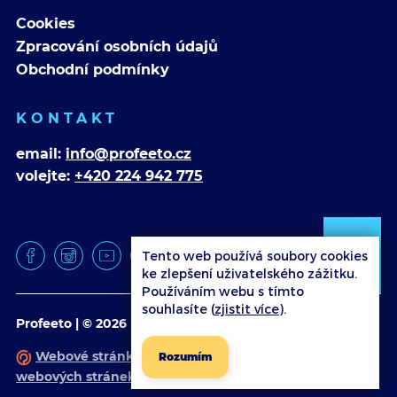
Cookies
Zpracování osobních údajů
Obchodní podmínky
KONTAKT
email:
info@profeeto.cz
volejte:
+420 224 942 775
Tento web používá soubory cookies
ke zlepšení uživatelského zážitku.
Používáním webu s tímto
souhlasíte (
zjistit více
).
Profeeto | © 2026
Webové stránky
vytvořilo
Poski.com
.
Tvorba
Rozumím
webových stránek
na míru.