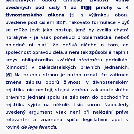
uvedených pod čísly 1 až 81
[5]
přílohy č. 4
živnostenského zákona
(tj. s výjimkou oboru
uvedené pod číslem 82)". Takováto formulace – byť
se může jevit jako postup, jenž by zvolila chytrá
horákyně – je však poněkud problematická, neboť
ohledně ní platí, že neříká ničeho o tom, co
společnost opravdu dělá, a není tak způsobilá naplnit
smysl obligatorního uvádění předmětu podnikání
(činnosti) v zakladatelských právních jednáních.
[6]
Na druhou stranu je nutno uznat, že zatímco
změna zápisu oborů živnosti v živnostenském
rejstříku nic nestojí, stejná změna zakladatelského
právního jednání spolu se zápisem do obchodního
rejstříku vyjde na několik tisíc korun. Naposledy
uvedený argument však není při nalézání práva
relevantní a znamená spíše legislativní apel v
rovině
de lege ferenda.