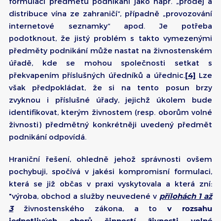
formulaci předmětu podnikání jako např. „prodej a
distribuce vína ze zahraničí“, případně „provozování
internetové seznamky“ apod. Je potřeba
podotknout, že jistý problém s takto vymezenými
předměty podnikání může nastat na živnostenském
úřadě, kde se mohou společnosti setkat s
překvapením příslušných úředníků a úřednic.
[4]
Lze
však předpokládat, že si na tento posun brzy
zvyknou i příslušné úřady, jejichž úkolem bude
identifikovat, kterým živnostem (resp. oborům volné
živnosti) předmětný konkrétněji uvedený předmět
podnikání odpovídá.
Hraniční řešení, ohledně jehož správnosti ovšem
pochybuji, spočívá v jakési kompromisní formulaci,
která se již občas v praxi vyskytovala a která zní:
"výroba, obchod a služby neuvedené v
přílohách 1 až
3
živnostenského zákona, a to
v rozsahu
jednotlivých oborů činností živnosti volné