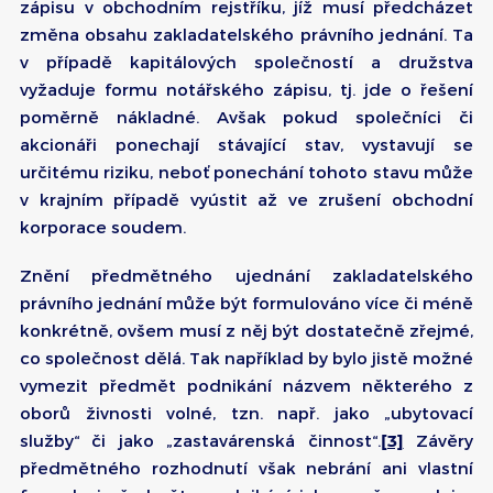
zápisu v obchodním rejstříku, jíž musí předcházet
změna obsahu zakladatelského právního jednání. Ta
v případě kapitálových společností a družstva
vyžaduje formu notářského zápisu, tj. jde o řešení
poměrně nákladné. Avšak pokud společníci či
akcionáři ponechají stávající stav, vystavují se
určitému riziku, neboť ponechání tohoto stavu může
v krajním případě vyústit až ve zrušení obchodní
korporace soudem.
Znění předmětného ujednání zakladatelského
právního jednání může být formulováno více či méně
konkrétně, ovšem musí z něj být dostatečně zřejmé,
co společnost dělá. Tak například by bylo jistě možné
vymezit předmět podnikání názvem některého z
oborů živnosti volné, tzn. např. jako „ubytovací
služby“ či jako „zastavárenská činnost“.
[3]
Závěry
předmětného rozhodnutí však nebrání ani vlastní