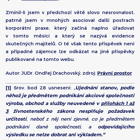
Zmínil-li jsem v předchozí větě slovo nesrovnalost,
patrně jsem v mnohých asocioval další postrach
korporátní praxe, který začíná naplno úřadovat
v tomto měsíci a který se nazývá evidence
skutečných majitelů. O té však tento příspěvek není
a případné zájemce lze odkázat na jiné příspěvky
publikované na tomto webu.
Autor: JUDr. Ondřej Drachovský, zdroj:
Právní prostor
[1]
Srov. bod 28 usnesení:
„
Ujednání stanov, podle
něhož je předmětem podnikání akciové společnosti
výroba, obchod a služby neuvedené v
přílohách 1 až
3
živnostenského zákona nesplňuje požadavek
určitosti
, neboť z něj není zjevné, co je předmětem
podnikání dané společnosti, a
odpovídajícího
výsledku se nelze dobrat ani výkladem.“