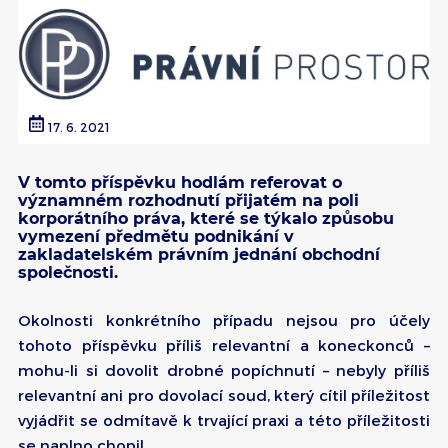
17. 6. 2021
V tomto příspěvku hodlám referovat o
významném rozhodnutí přijatém na poli
korporátního práva, které se týkalo způsobu
vymezení předmětu podnikání v
zakladatelském právním jednání obchodní
společnosti.
Okolnosti konkrétního případu nejsou pro účely
tohoto příspěvku příliš relevantní a koneckonců –
mohu-li si dovolit drobné popíchnutí – nebyly příliš
relevantní ani pro dovolací soud, který cítil příležitost
vyjádřit se odmítavě k trvající praxi a této příležitosti
se naplno chopil.