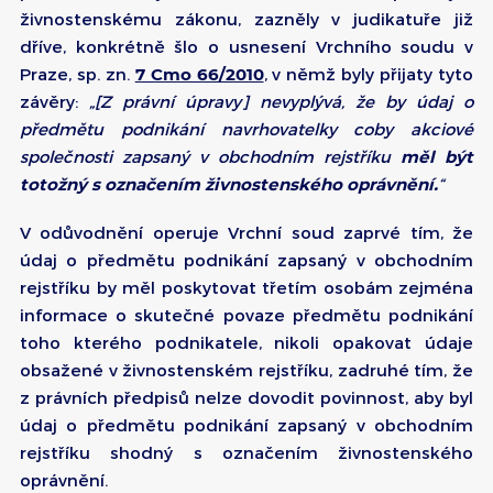
živnostenskému zákonu, zazněly v judikatuře již
dříve, konkrétně šlo o usnesení Vrchního soudu v
Praze, sp. zn.
7 Cmo 66/2010
, v němž byly přijaty tyto
závěry:
„[Z právní úpravy] nevyplývá, že by údaj o
předmětu podnikání navrhovatelky coby akciové
společnosti zapsaný v obchodním rejstříku
měl být
totožný s označením živnostenského oprávnění.
“
V odůvodnění operuje Vrchní soud zaprvé tím, že
údaj o předmětu podnikání zapsaný v obchodním
rejstříku by měl poskytovat třetím osobám zejména
informace o skutečné povaze předmětu podnikání
toho kterého podnikatele, nikoli opakovat údaje
obsažené v živnostenském rejstříku, zadruhé tím, že
z právních předpisů nelze dovodit povinnost, aby byl
údaj o předmětu podnikání zapsaný v obchodním
rejstříku shodný s označením živnostenského
oprávnění.