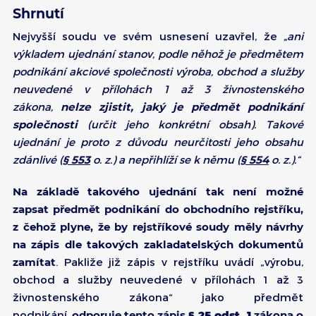
Shrnutí
Nejvyšší soudu ve svém usnesení uzavřel, že
„ani
výkladem ujednání stanov, podle něhož je předmětem
podnikání akciové společnosti výroba, obchod a služby
neuvedené v přílohách 1 až 3 živnostenského
zákona,
nelze zjistit, jaký je předmět podnikání
společnosti
(určit jeho konkrétní obsah). Takové
ujednání je proto z důvodu neurčitosti jeho obsahu
zdánlivé (
§ 553
o. z.) a nepřihlíží se k němu (
§ 554
o. z.).“
Na základě takového ujednání tak není možné
zapsat předmět podnikání do obchodního rejstříku,
z čehož plyne, že by rejstříkové soudy měly návrhy
na zápis dle takových zakladatelských dokumentů
zamítat
. Pakliže již zápis v rejstříku uvádí „výrobu,
obchod a služby neuvedené v přílohách 1 až 3
živnostenského zákona“
jako předmět
podnikání
,
odporuje tento zápis
§ 25 odst. 1
zákona o