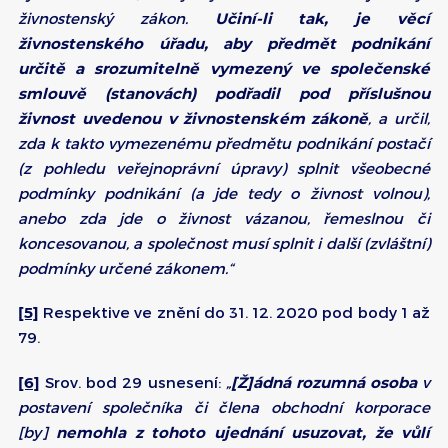
živnostenský zákon.
Učiní-li tak, je věcí
živnostenského úřadu, aby předmět podnikání
určitě a srozumitelně vymezený ve společenské
smlouvě (stanovách) podřadil pod příslušnou
živnost uvedenou v živnostenském zákoně
, a určil,
zda k takto vymezenému předmětu podnikání postačí
(z pohledu veřejnoprávní úpravy) splnit všeobecné
podmínky podnikání (a jde tedy o živnost volnou),
anebo zda jde o živnost vázanou, řemeslnou či
koncesovanou, a společnost musí splnit i další (zvláštní)
podmínky určené zákonem.“
[5]
Respektive ve znění do 31. 12. 2020 pod body 1 až
79.
[6]
Srov. bod 29 usnesení:
„
[Ž]ádná rozumná osoba
v
postavení společníka či člena obchodní korporace
[by]
nemohla z tohoto ujednání usuzovat, že vůlí