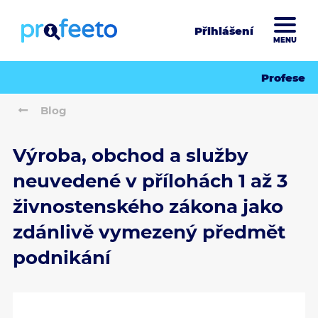
Přihlášení
MENU
Profese
Blog
Výroba, obchod a služby
neuvedené v přílohách 1 až 3
živnostenského zákona jako
zdánlivě vymezený předmět
podnikání