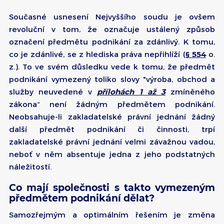
Současné usnesení Nejvyššího soudu je ovšem
revoluční v tom, že označuje ustálený způsob
označení předmětu podnikání za zdánlivý. K tomu,
co je zdánlivé, se z hlediska práva nepřihlíží (
§ 554
o.
z.). To ve svém důsledku vede k tomu, že předmět
podnikání vymezený toliko slovy "výroba, obchod a
služby neuvedené v
přílohách 1 až 3
zmíněného
zákona“ není žádným předmětem podnikání.
Neobsahuje-li zakladatelské právní jednání žádný
další předmět podnikání či činnosti, trpí
zakladatelské právní jednání velmi závažnou vadou,
neboť v něm absentuje jedna z jeho podstatných
náležitostí.
Co mají společnosti s takto vymezeným
předmětem podnikání dělat?
Samozřejmým a optimálním řešením je změna