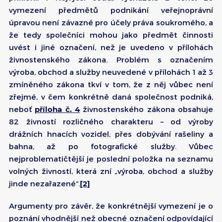
vymezení předmětů podnikání veřejnoprávní
úpravou není závazné pro účely práva soukromého, a
že tedy společníci mohou jako předmět činnosti
uvést i jiné označení, než je uvedeno v přílohách
živnostenského zákona. Problém s označením
výroba, obchod a služby neuvedené v přílohách 1 až 3
zmíněného zákona tkví v tom, že z něj vůbec není
zřejmé, v čem konkrétně daná společnost podniká,
neboť
příloha č. 4
živnostenského zákona obsahuje
82 živností rozličného charakteru – od výroby
drážních hnacích vozidel, přes dobývání rašeliny a
bahna, až po fotografické služby. Vůbec
nejproblematičtější je poslední položka na seznamu
volných živností, která zní „výroba, obchod a služby
jinde nezařazené“.
[2]
Argumenty pro závěr, že konkrétnější vymezení je o
poznání vhodnější než obecné označení odpovídající