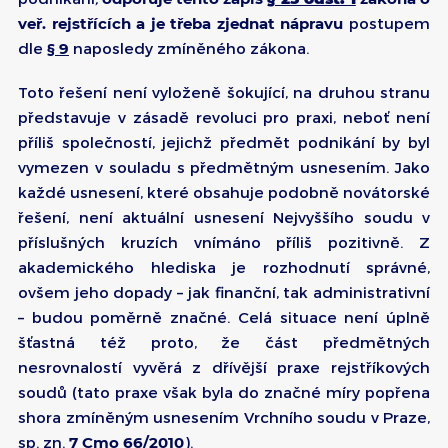
veř. rejstřících a je třeba zjednat nápravu
postupem
dle
§ 9
naposledy zmíněného zákona.
Toto řešení není vyloženě šokující, na druhou stranu
představuje v zásadě revoluci pro praxi, neboť není
příliš společností, jejichž předmět podnikání by byl
vymezen v souladu s předmětným usnesením. Jako
každé usnesení, které obsahuje podobně novátorské
řešení, není aktuální usnesení Nejvyššího soudu v
příslušných kruzích vnímáno příliš pozitivně. Z
akademického hlediska je rozhodnutí správné,
ovšem jeho dopady – jak finanční, tak administrativní
– budou poměrně značné. Celá situace není úplně
šťastná též proto, že část předmětných
nesrovnalostí vyvěrá z dřívější praxe rejstříkových
soudů (tato praxe však byla do značné míry popřena
shora zmíněným usnesením Vrchního soudu v Praze,
sp. zn.
7 Cmo 66/2010
).