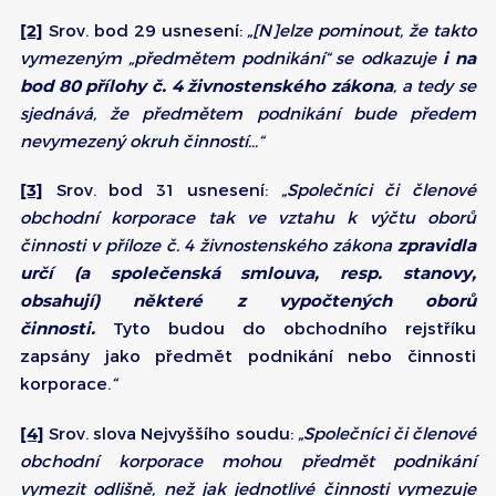
[2]
Srov. bod 29 usnesení:
„[N]elze pominout, že takto
vymezeným „předmětem podnikání“ se odkazuje
i na
bod 80 přílohy č. 4 živnostenského zákona
, a tedy se
sjednává, že předmětem podnikání bude předem
nevymezený okruh činností…“
[3]
Srov. bod 31 usnesení:
„Společníci či členové
obchodní korporace tak ve vztahu k výčtu oborů
činnosti v příloze č. 4 živnostenského zákona
zpravidla
určí (a společenská smlouva, resp. stanovy,
obsahují) některé z vypočtených oborů
činnosti.
Tyto budou do obchodního rejstříku
zapsány jako předmět podnikání nebo činnosti
korporace.
“
[4]
Srov. slova Nejvyššího soudu:
„Společníci či členové
obchodní korporace mohou předmět podnikání
vymezit odlišně, než jak jednotlivé činnosti vymezuje