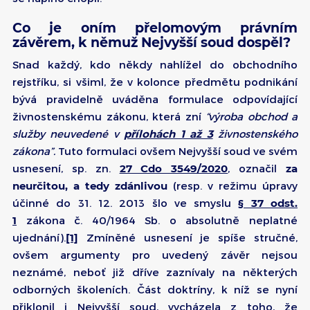
Co je oním přelomovým právním
závěrem, k němuž Nejvyšší soud dospěl?
Snad každý, kdo někdy nahlížel do obchodního
rejstříku, si všiml, že v kolonce předmětu podnikání
bývá pravidelně uváděna formulace odpovídající
živnostenskému zákonu, která zní
“výroba obchod a
služby neuvedené v
přílohách 1 až 3
živnostenského
zákona”.
Tuto formulaci ovšem Nejvyšší soud ve svém
usnesení, sp. zn.
27 Cdo 3549/2020
, označil
za
neurčitou, a tedy zdánlivou
(resp. v režimu úpravy
účinné do 31. 12. 2013 šlo ve smyslu
§ 37 odst.
1
zákona č. 40/1964 Sb. o absolutně neplatné
ujednání).
[1]
Zmíněné usnesení je spíše stručné,
ovšem argumenty pro uvedený závěr nejsou
neznámé, neboť již dříve zaznívaly na některých
odborných školeních. Část doktríny, k níž se nyní
přiklonil i Nejvyšší soud, vycházela z toho, že