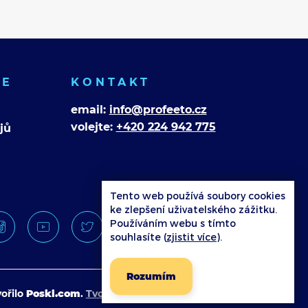
CE
KONTAKT
email:
info@profeeto.cz
volejte:
+420 224 942 775
jů
Tento web používá soubory cookies
ke zlepšení uživatelského zážitku.
Používáním webu s tímto
souhlasíte (
zjistit více
).
Rozumím
ořilo
Poski.com
.
Tvorba webových stránek
na míru.