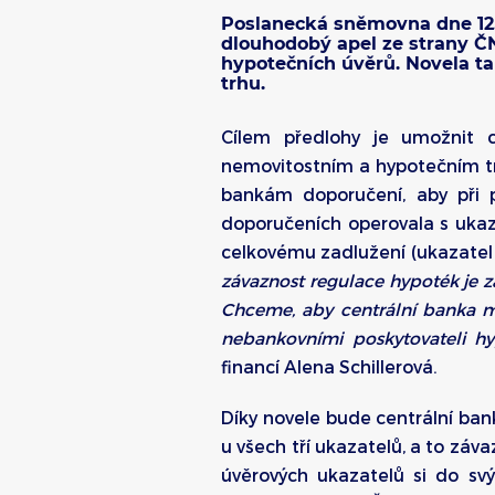
Poslanecká sněmovna dne 12.
dlouhodobý apel ze strany Č
hypotečních úvěrů. Novela t
trhu.
Cílem předlohy je umožnit 
nemovitostním a hypotečním trhu
bankám doporučení, aby při 
doporučeních operovala s ukaza
celkovému zadlužení (ukazatel 
závaznost regulace hypoték je 
Chceme, aby centrální banka m
nebankovními poskytovateli hyp
financí Alena Schillerová.
Díky novele bude centrální ban
u všech tří ukazatelů, a to zá
úvěrových ukazatelů si do svý