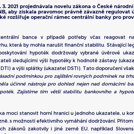
 3. 2021 projednávala novelu zákona o České národní
NB, aby získala pravomoc právně závazně regulovat 
aké rozšiřuje operační rámec centrální banky pro pr
centrální bance v případě potřeby včas reagovat n
, která by mohla narušit finanční stabilitu. Stávající l
poskytování hypoték dodržovaly vybrané úvěrové uka
teli sledujícími výši hypotéky k hodnotě zástavy (ukazat
DTI) a výši splátky (ukazatel DSTI). Tato doporučení vša
zásadní podmínkou pro zajištění rovných podmínek na trhu
ěla účinné nástroje pro dohled nejen nad domácími bank
oték. Zajistíme tím větší stabilitu bankovního a hypote
ka moci stanovit horní hranici u jednoho ukazatele, u 
vazně, s možností efektivního vymáhání dodržování. Přito
ch zákonů zakotvily i jiné země EU, například Sloven