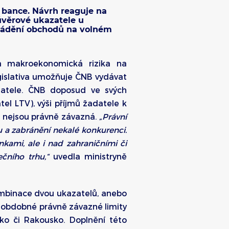
 bance. Návrh reaguje na
úvěrové ukazatele u
ovádění obchodů na volném
a makroekonomická rizika na
egislativa umožňuje ČNB vydávat
zatele. ČNB doposud ve svých
el LTV), výši příjmů žadatele k
k nejsou právně závazná.
„Právní
 a zabránění nekalé konkurenci.
ami, ale i nad zahraničními či
čního trhu,“
uvedla ministryně
kombinace dvou ukazatelů, anebo
m obdobné právně závazné limity
sko či Rakousko. Doplnění této