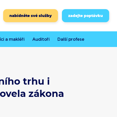
nabídněte své služby
zadejte poptávku
íci a makléři
Auditoři
Další
profese
ního trhu i
 novela zákona