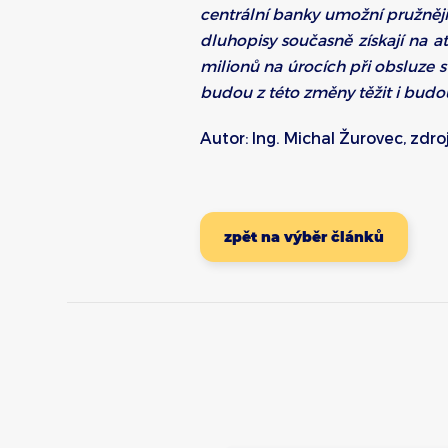
centrální banky umožní pružněji
dluhopisy současně získají na at
milionů na úrocích při obsluze s
budou z této změny těžit i budou
Autor: Ing. Michal Žurovec, zdro
zpět na výběr článků