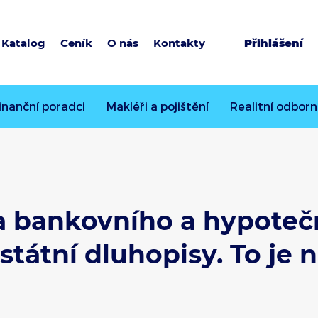
Katalog
Ceník
O nás
Kontakty
Přihlášení
inanční poradci
Makléři a pojištění
Realitní odborn
ta bankovního a hypoteč
 státní dluhopisy. To je