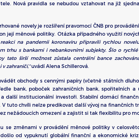
tele. Nová pravidla se nebudou vztahovat na již sjedn
vané novely je rozšíření pravomocí ČNB pro provádění
on její měnové politiky. Otázka případného využití novýc
eakci na pandemii koronaviru připravili rychlou novelu
 trhu s bankami i nebankovními subjekty. Šlo o rychlé ř
y tato širší možnost zůstala centrální bance zachována 
v zahraničí,“
uvádí Alena Schillerová.
ádět obchody s cennými papíry (včetně státních dluhopi
edle bank, poboček zahraničních bank, spořitelních a 
i a další institucionální investoři. Stabilní domácí finan
 V tuto chvíli nelze predikovat další vývoj na finančních t
ez nežádoucích omezení a zajistit si tak flexibilitu pro m
u se změnami v provádění měnové politiky v celosvě
 došlo od vypuknutí globální finanční a ekonomické kri