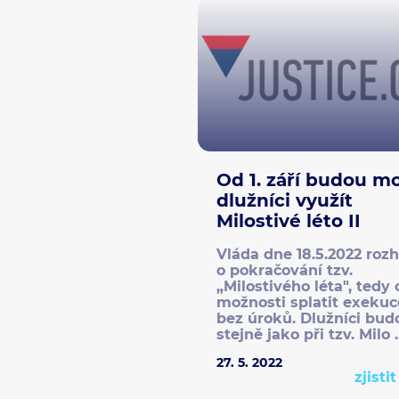
Od 1. září budou m
dlužníci využít
Milostivé léto II
Vláda dne 18.5.2022 roz
o pokračování tzv.
„Milostivého léta", tedy 
možnosti splatit exekuc
bez úroků. Dlužníci bud
stejně jako při tzv. Milo ..
27. 5. 2022
zjisti