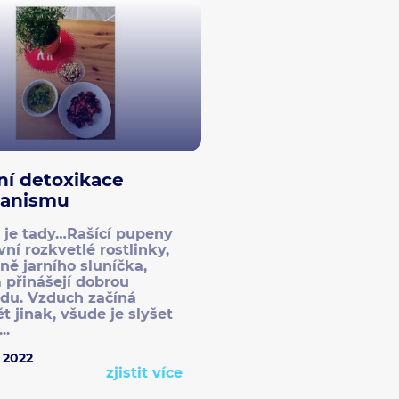
ní detoxikace
ganismu
 je tady…Rašící pupeny
vní rozkvetlé rostlinky,
ně jarního sluníčka,
 přinášejí dobrou
du. Vzduch začíná
t jinak, všude je slyšet
..
. 2022
zjistit více