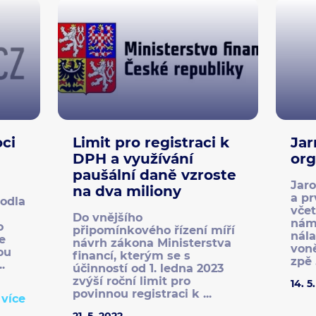
oci
Limit pro registraci k
Jar
DPH a využívání
or
paušální daně vzroste
Jaro
na dva miliony
a pr
hodla
včet
Do vnějšího
nám
o
připomínkového řízení míří
nála
e
návrh zákona Ministerstva
voně
ou
financí, kterým se s
zpě .
.
účinností od 1. ledna 2023
zvýší roční limit pro
14. 5
povinnou registraci k ...
t více
21. 5. 2022