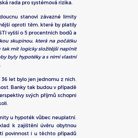
ká rada pro systémová rizika.
oucnu stanoví závazné limity
jší oproti těm, které by platily
STI vyšší o 5 procentních bodů a
ckou skupinou, která na počátku
ak mít logicky složitější naplnit
 byly hypotéky a s nimi vlastní
.
36 let bylo jen jednomu z nich.
ost. Banky tak budou v případě
erspektivy svých příjmů schopni
oli.
mity u hypoték vůbec neuplatní.
lad k zajištění úvěru obytnou
tí povinnost i u těchto případů