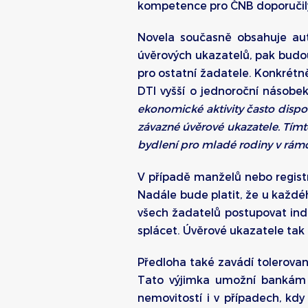
kompetence pro ČNB doporučily
Novela současně obsahuje au
úvěrových ukazatelů, pak budou 
pro ostatní žadatele. Konkrétně
DTI vyšší o jednoroční násobek
ekonomické aktivity často dispon
závazné úvěrové ukazatele. Tím
bydlení pro mladé rodiny v rámc
V případě manželů nebo registr
Nadále bude platit, že u každ
všech žadatelů postupovat indi
splácet. Úvěrové ukazatele tak
Předloha také zavádí tolerovan
Tato výjimka umožní bankám i
nemovitostí i v případech, kdy