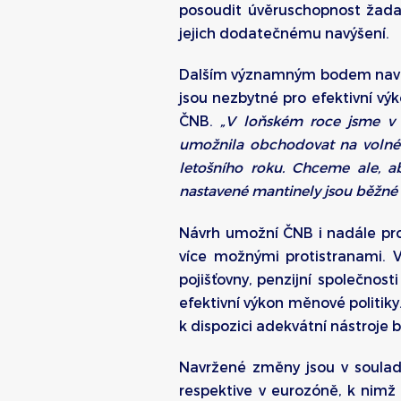
posoudit úvěruschopnost žada
jejich dodatečnému navýšení.
Dalším významným bodem navrho
jsou nezbytné pro efektivní výk
ČNB.
„V loňském roce jsme v r
umožnila obchodovat na volném
letošního roku. Chceme ale, ab
nastavené mantinely jsou běžné i 
Návrh umožní ČNB i nadále prov
více možnými protistranami. V
pojišťovny, penzijní společnost
efektivní výkon měnové politiky.
k dispozici adekvátní nástroje b
Navržené změny jsou v soulad
respektive v eurozóně, k nimž