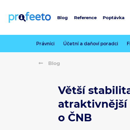
Blog
Reference
Poptávka
Právníci
Účetní a daňoví poradci
F
Blog
Větší stabili
atraktivnější
o ČNB