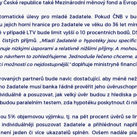
 České republice také Mezinárodní měnový fond a Evrops
tomatické úlevy pro mladé žadatele. Pokud ČNB v bud
jejich horní hranice pro žadatele ve věku do 36 let mírně
 v případě LTV bude limit vyšší o 10 procentních bodů, D
 čistých příjmů.
„Mladí žadatelé o hypotéky jsou specifi
uje nízkými úsporami a relativně nižšími příjmy. A mohou t
to návrhem to zohledňujeme. Jednoduše řečeno chceme, aby
i možností co nejdostupnější,“
doplňuje ministryně financí
ovaných partnerů bude navíc dostačující, aby méně než 
ého žadatele musí banka řádně prověřit jeho úvěruschopn
viduálně a posuzovat, jak velký úvěr budou z hlediska p
 budou paralelním testem, zda hypotéku poskytnout či nik
ou 5% objemovou výjimku, tj. na pět procent úvěrů se li
ndividuálněji posuzovat žadatele a přihlédnout napřík
 není jeden či více ukazatelů splněn. Ovšem nadále pla