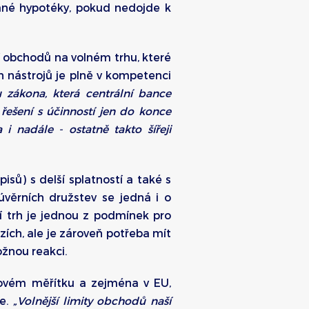
ané hypotéky, pokud nedojde k
 obchodů na volném trhu, které
h nástrojů je plně v kompetenci
 zákona, která centrální bance
ešení s účinností jen do konce
i nadále - ostatně takto šířeji
sů) s delší splatností a také s
úvěrních družstev se jedná i o
ční trh je jednou z podmínek pro
rzích, ale je zároveň potřeba mít
ožnou reakci.
tovém měřítku a zejména v EU,
ze.
„Volnější limity obchodů naší