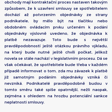
obchody mají kontraktační proces nastaven takovým
způsobem, že k uzavření smlouvy se spotřebitelem
dochází až potvrzením objednávky ze strany
podnikatele, by mělo být na tlačítku nebo
obdobném ovládacím prvku určeném k podání
objednávky výslovně uvedeno, že objednávka k
platbě nezavazuje. Toto bude s největší
pravděpodobností ještě otázkou právního výkladu,
na který bude nutné ještě chvíli počkat, jelikož
novela se stále nachází v legislativním procesu. Dá se
však očekávat, že spotřebitele bude třeba v každém
případě informovat o tom, zda mu závazek k platbě
již samotným podáním objednávky vzniká či
nevzniká. Podnikatelé pravděpodobně budou v
tomto směru také spíše opatrnější, nežli naopak,
zejména s ohledem na hrozbu potenciální sankce
neplatnosti smlouvy.