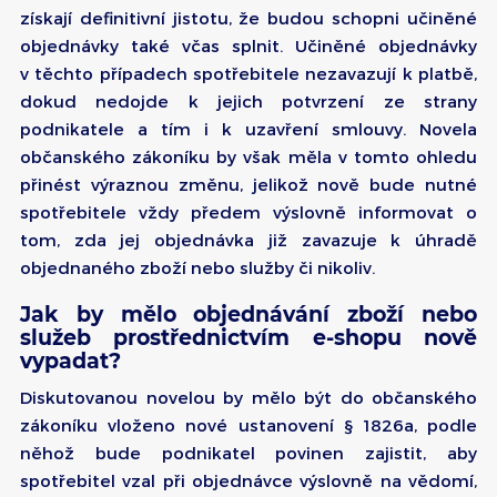
získají definitivní jistotu, že budou schopni učiněné
objednávky také včas splnit. Učiněné objednávky
v těchto případech spotřebitele nezavazují k platbě,
dokud nedojde k jejich potvrzení ze strany
podnikatele a tím i k uzavření smlouvy. Novela
občanského zákoníku by však měla v tomto ohledu
přinést výraznou změnu, jelikož nově bude nutné
spotřebitele vždy předem výslovně informovat o
tom, zda jej objednávka již zavazuje k úhradě
objednaného zboží nebo služby či nikoliv.
Jak by mělo objednávání zboží nebo
služeb prostřednictvím e-shopu nově
vypadat?
Diskutovanou novelou by mělo být do občanského
zákoníku vloženo nové ustanovení § 1826a, podle
něhož bude podnikatel povinen zajistit, aby
spotřebitel vzal při objednávce výslovně na vědomí,