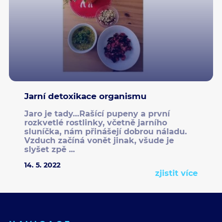
Jarní detoxikace organismu
Jaro je tady…Rašící pupeny a první
rozkvetlé rostlinky, včetně jarního
sluníčka, nám přinášejí dobrou náladu.
Vzduch začíná vonět jinak, všude je
slyšet zpě ...
14. 5. 2022
zjistit více