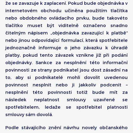
že se zavazuje k zaplacení. Pokud bude objednávka v
internetovém obchodu učiněna použitím tlačítka
nebo obdobného ovládacího prvku, bude takovéto
tlačítko muset být viditelně označeno snadno
čitelným nápisem „objednávka zavazující k platbě“
nebo jinou odpovídající formulací, která spotřebitele
jednoznačně informuje o jeho závazku k úhradě
platby, pokud tento závazek vznikne již při podání
objednávky. Sankce za nesplnění této informační
povinnosti ze strany podnikatel jsou dost zásadní na
to, aby si podnikatelé mohli dovolit uvedenou
povinnost nesplnit nebo ji jakkoliv podcenit –
nesplnění této povinnosti totiž bude mít za
následek neplatnost smlouvy uzavřené se
spotřebitelem, ledaže se spotřebitel platnosti
smlouvy sám dovolá.
Podle stávajícího znění návrhu novely občanského