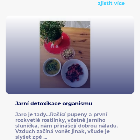
zjistit více
Jarní detoxikace organismu
Jaro je tady…Rašící pupeny a první
rozkvetlé rostlinky, včetně jarního
sluníčka, nám přinášejí dobrou náladu.
Vzduch začíná vonět jinak, všude je
slyšet zpě ...