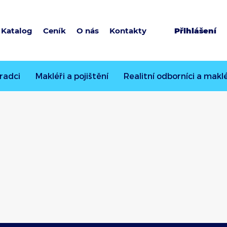
Katalog
Ceník
O nás
Kontakty
Přihlášení
radci
Makléři a pojištění
Realitní odborníci a maklé