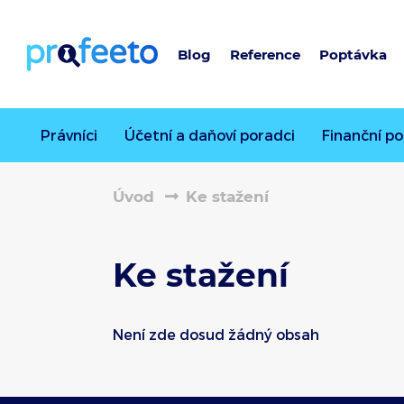
Blog
Reference
Poptávka
Právníci
Účetní a daňoví poradci
Finanční po
Úvod
Ke stažení
Ke stažení
Není zde dosud žádný obsah