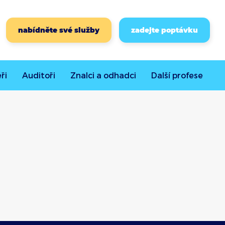
nabídněte své služby
zadejte poptávku
ři
Auditoři
Znalci a odhadci
Další
profese