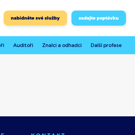
nabídněte své služby
zadejte poptávku
ři
Auditoři
Znalci a odhadci
Další
profese