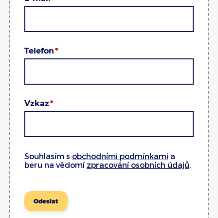
Telefon
Vzkaz
Souhlasím s
obchodními podmínkami
a
beru na vědomí
zpracování osobních údajů
.
Odeslat