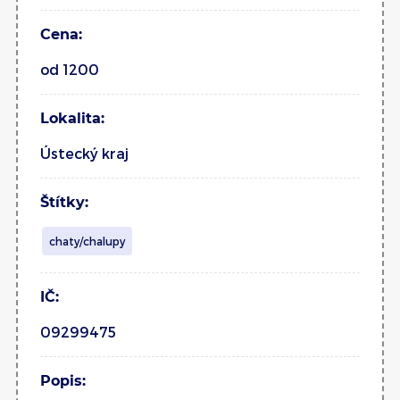
Cena:
od 1200
Lokalita:
Ústecký kraj
Štítky:
chaty/chalupy
IČ:
09299475
Popis: