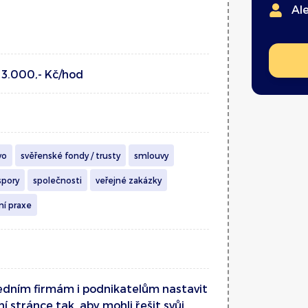
Al
d 3.000,- Kč/hod
vo
svěřenské fondy / trusty
smlouvy
spory
společnosti
veřejné zakázky
ní praxe
ním firmám i podnikatelům nastavit
ní stránce tak, aby mohli řešit svůj