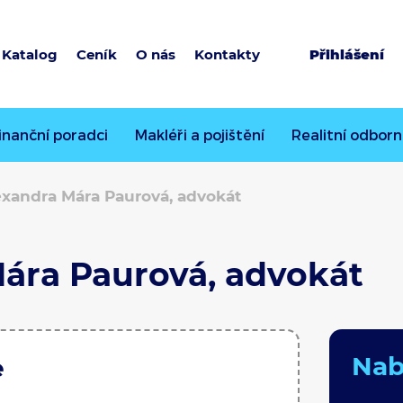
Katalog
Ceník
O nás
Kontakty
Přihlášení
inanční poradci
Makléři a pojištění
Realitní odborn
exandra Mára Paurová, advokát
Mára Paurová, advokát
Nabí
e