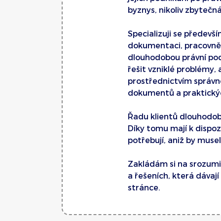
byznys, nikoliv zbytečná
Specializuji se předevš
dokumentaci, pracovně
dlouhodobou právní po
řešit vzniklé problémy,
prostřednictvím správn
dokumentů a praktickýc
Řadu klientů dlouhodobě
Díky tomu mají k dispozi
potřebují, aniž by musel
Zakládám si na srozumi
a řešeních, která dávají
stránce.