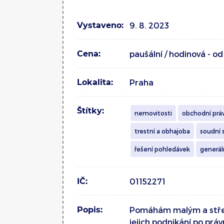
Vystaveno:
9. 8. 2023
Cena:
paušální / hodinová - o
Lokalita:
Praha
Štítky:
nemovitosti
obchodní prá
trestní a obhajoba
soudní 
řešení pohledávek
generál
IČ:
01152271
Popis:
Pomáhám malým a střed
jejich podnikání po práv