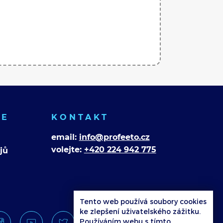
CE
KONTAKT
email:
info@profeeto.cz
volejte:
+420 224 942 775
jů
Tento web používá soubory cookies
ke zlepšení uživatelského zážitku.
Používáním webu s tímto