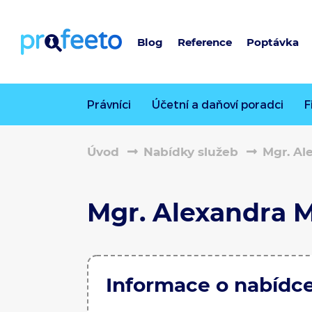
Blog
Reference
Poptávka
Právníci
Účetní a daňoví poradci
F
Úvod
Nabídky služeb
Mgr. Al
Mgr. Alexandra 
Informace o nabídc