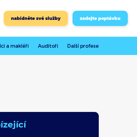
nabídněte své služby
zadejte poptávku
íci a makléři
Auditoři
Další
profese
zející