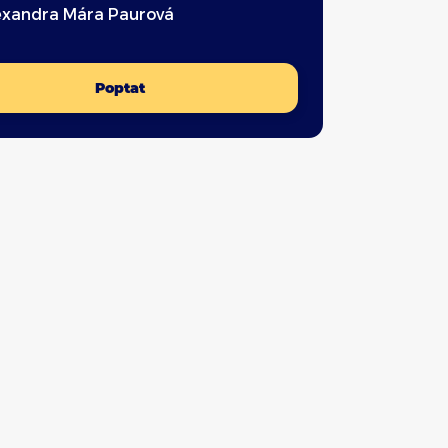
exandra Mára Paurová
Poptat