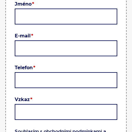
Jméno
E-mail
Telefon
Vzkaz
Souhlasím s
obchodními podmínkami
a