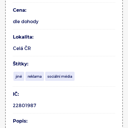
Cena:
dle dohody
Lokalita:
Celá ČR
Štítky:
jiné
reklama
sociální média
IČ:
22801987
Popis: