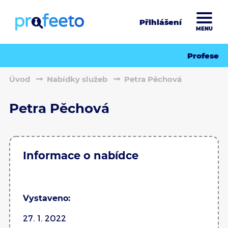
Přihlášení
MENU
Profese
Úvod
Nabídky služeb
Petra Pěchová
Petra Pěchová
Informace o nabídce
Vystaveno:
27. 1. 2022