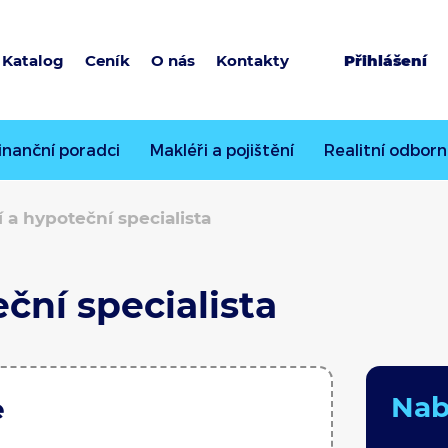
Katalog
Ceník
O nás
Kontakty
Přihlášení
inanční poradci
Makléři a pojištění
Realitní odborn
 a hypoteční specialista
ční specialista
Nabí
e