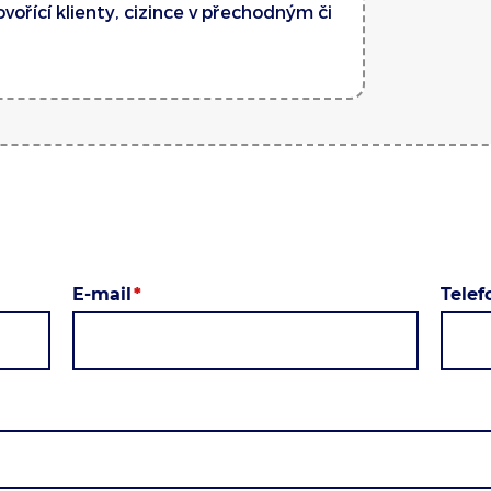
vořící klienty, cizince v přechodným či
E-mail
Tele