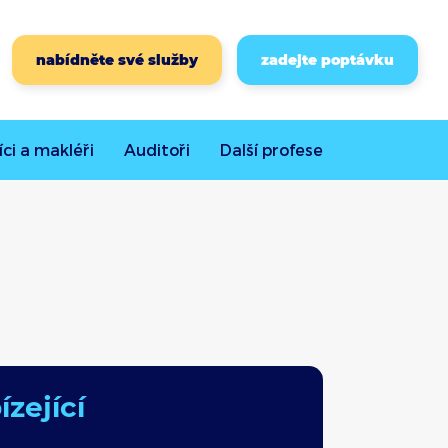
nabídněte své služby
zadejte poptávku
íci a makléři
Auditoři
Další
profese
zející