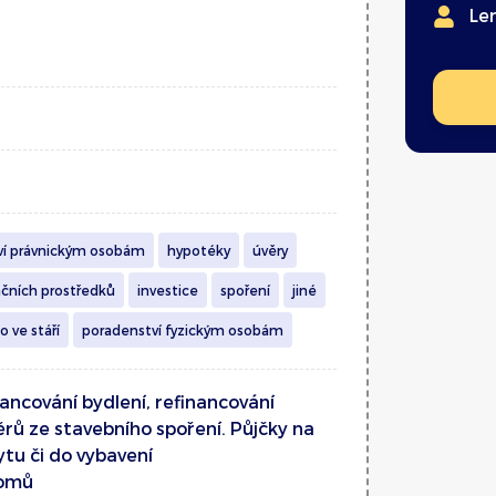
Le
ví právnickým osobám
hypotéky
úvěry
čních prostředků
investice
spoření
jiné
o ve stáří
poradenství fyzickým osobám
ancování bydlení, refinancování
rů ze stavebního spoření. Půjčky na
ytu či do vybavení
domů