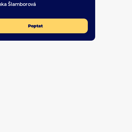
nka Šlamborová
Poptat