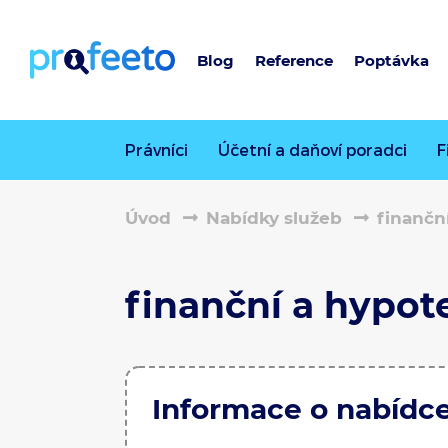
Blog
Reference
Poptávka
Právníci
Účetní a daňoví poradci
F
Úvod
Nabídky služeb
finanční
finanční a hypote
Informace o nabídc