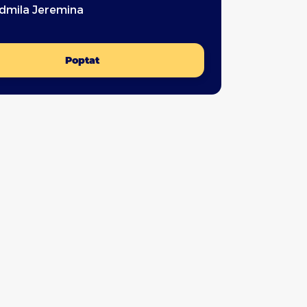
udmila Jeremina
Poptat