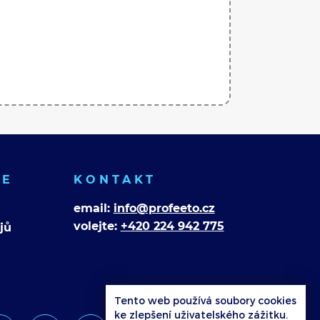
CE
KONTAKT
email:
info@profeeto.cz
volejte:
+420 224 942 775
jů
Tento web používá soubory cookies
ke zlepšení uživatelského zážitku.