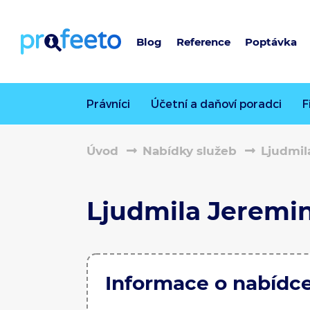
Blog
Reference
Poptávka
Právníci
Účetní a daňoví poradci
F
Úvod
Nabídky služeb
Ljudmil
Ljudmila Jeremi
Informace o nabídc