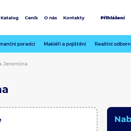
Katalog
Ceník
O nás
Kontakty
Přihlášení
inanční poradci
Makléři a pojištění
Realitní odborn
a Jeremina
na
Nabí
e