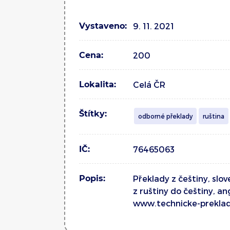
Vystaveno:
9. 11. 2021
Cena:
200
Lokalita:
Celá ČR
Štítky:
odborné překlady
ruština
IČ:
76465063
Popis:
Překlady z češtiny, slove
z ruštiny do češtiny, ang
www.technicke-prekla