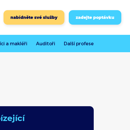
nabídněte své služby
zadejte poptávku
íci a makléři
Auditoři
Další
profese
zející