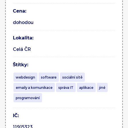
Cena:
dohodou
Lokalita:
Celá ČR
Štítky:
webdesign
software
sociální sítě
emaily a komunikace
správa IT
aplikace
jiné
programování
IČ:
11915323