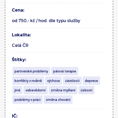
Cena:
od 750,- kč / hod. dle typu služby
Lokalita:
Celá ČR
Štítky:
partnerské problémy
párová terapie
konflikty v rodině
výchova
závislosti
deprese
jiné
sebevědomí
změna myšlení
úzkosti
problémy v práci
změna chování
IČ: