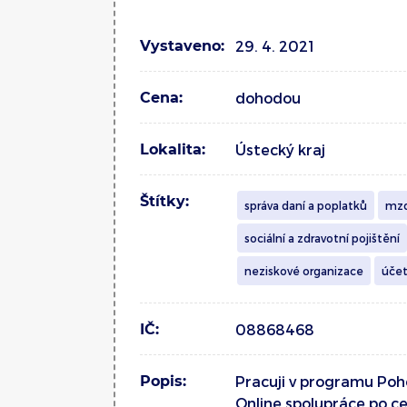
Vystaveno:
29. 4. 2021
Cena:
dohodou
Lokalita:
Ústecký kraj
Štítky:
správa daní a poplatků
mzd
sociální a zdravotní pojištění
neziskové organizace
účet
IČ:
08868468
Popis:
Pracuji v programu Poho
Online spolupráce po ce