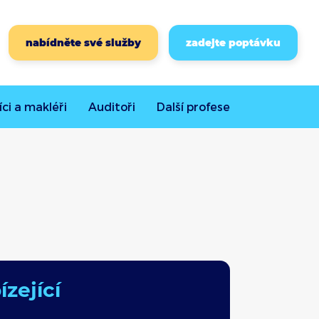
nabídněte své služby
zadejte poptávku
íci a makléři
Auditoři
Další
profese
zející