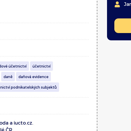
Ja
ové účetnictví
účetnictví
daně
daňová evidence
nictví podnikatelských subjektů
da a iucto.cz.
lé ČR.