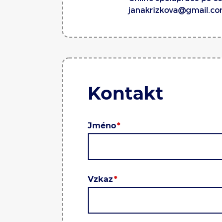
janakrizkova@gmail.c
Kontakt
Jméno
Vzkaz