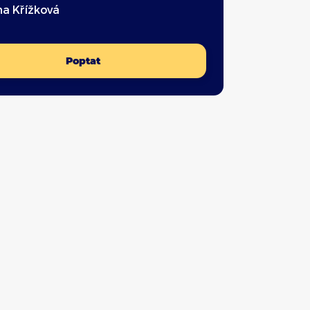
na Křížková
Poptat