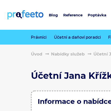
Blog
Reference
Poptávka
Právníci
Účetní a daňoví poradci
F
Úvod
Nabídky služeb
Účetní 
Účetní Jana Kříž
Informace o nabídc