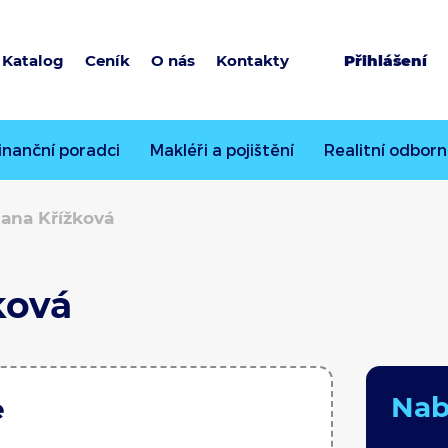
Katalog
Ceník
O nás
Kontakty
Přihlášení
inanční poradci
Makléři a pojištění
Realitní odborn
Jana Křížková
ková
Nabí
e