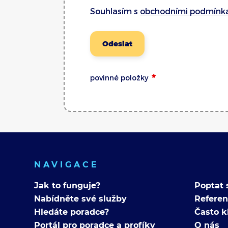
Souhlasím s
obchodními podmínk
Odeslat
povinné položky
NAVIGACE
Jak to funguje?
Poptat 
Nabídněte své služby
Refere
Hledáte poradce?
Často k
Portál pro poradce a profíky
O nás