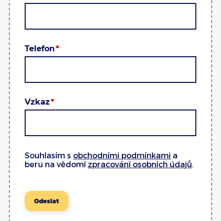
Telefon
Vzkaz
Souhlasím s
obchodními podmínkami
a
beru na vědomí
zpracování osobních údajů
.
Odeslat