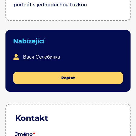
portrét s jednoduchou tužkou
Nabízející
Вася Селебинка
Poptat
Kontakt
Jméno