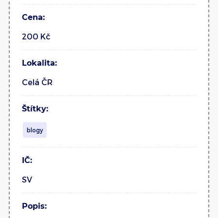
Cena:
200 Kč
Lokalita:
Celá ČR
Štítky:
blogy
IČ:
SV
Popis: