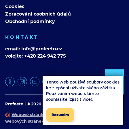
Cookies
Zpracování osobních údajů
Obchodní podmínky
KONTAKT
email:
info@profeeto.cz
volejte:
+420 224 942 775
Tento web používá soubory cookies
ke zlepšení uživatelského zážitku.
Používáním webu s tímto
souhlasíte (
zjistit více
).
Profeeto | © 2026
Webové stránky
vytvořilo
Poski.com
.
Tvorba
Rozumím
webových stránek
na míru.