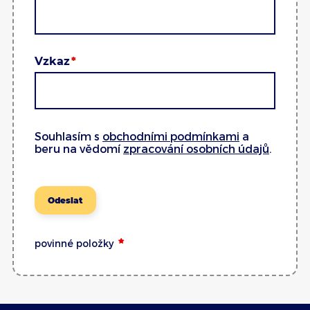
Vzkaz
Souhlasím s
obchodními podmínkami
a
beru na vědomí
zpracování osobních údajů
.
Odeslat
povinné položky