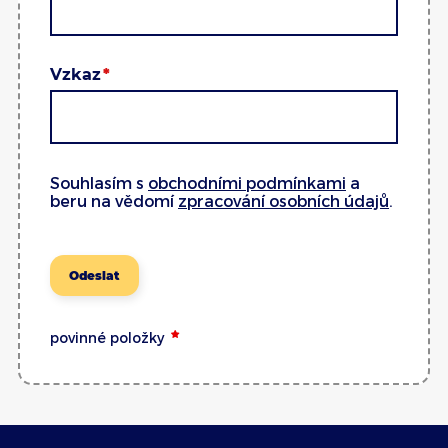
Vzkaz
Souhlasím s
obchodními podmínkami
a
beru na vědomí
zpracování osobních údajů
.
Odeslat
povinné položky