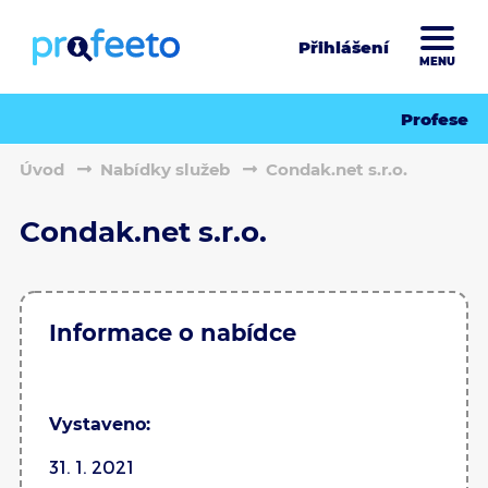
Přihlášení
MENU
Profese
Úvod
Nabídky služeb
Condak.net s.r.o.
Condak.net s.r.o.
Informace o nabídce
Vystaveno:
31. 1. 2021