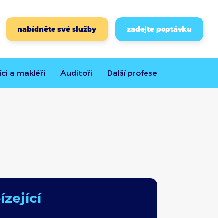
nabídněte své služby
zadejte poptávku
íci a makléři
Auditoři
Další
profese
zející