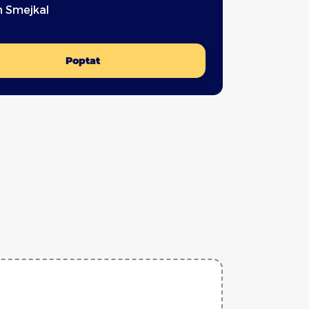
n Smejkal
Poptat