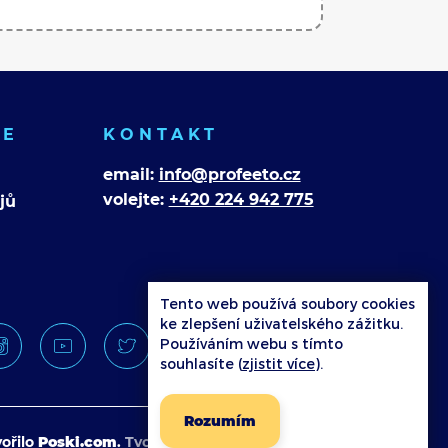
CE
KONTAKT
email:
info@profeeto.cz
volejte:
+420 224 942 775
jů
Tento web používá soubory cookies
ke zlepšení uživatelského zážitku.
Používáním webu s tímto
souhlasíte (
zjistit více
).
Rozumím
ořilo
Poski.com
.
Tvorba webových stránek
na míru.