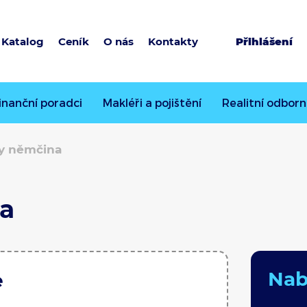
Katalog
Ceník
O nás
Kontakty
Přihlášení
inanční poradci
Makléři a pojištění
Realitní odborn
y němčina
a
Nabí
e