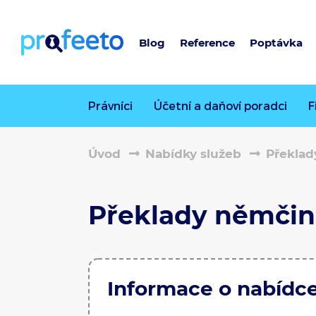
Blog
Reference
Poptávka
Právníci
Účetní a daňoví poradci
F
Úvod
Nabídky služeb
Překlad
Překlady němčin
Informace o nabídc